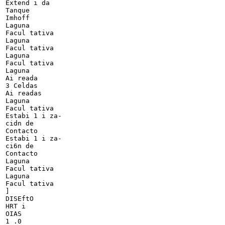
Extend i da

Tanque

Imhoff

Laguna

Facul tativa

Laguna

Facul tativa

Laguna

Facul tativa

Laguna

Ai reada

3 Celdas

Ai readas

Laguna

Facul tativa

Estabi 1 i za-

cidn de

Contacto

Estabi 1 i za-

ci6n de

Contacto

Laguna

Facul tativa

Laguna

Facul tativa

]

DISEftO

HRT i

OIAS

1 .0
