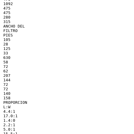
1092

475

475

280

315

ANCHO DEL

FILTRO

PIES

105

28

125

33

630

58

72

62

207

144

72

72

140

158

PROPORCION

L:W

4.4:1

17.0:1

1.4:0

2.2:1

5.0:1

15.5:1
