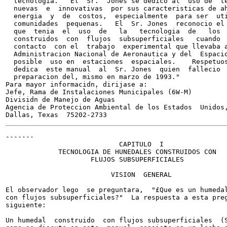
  tecnologia.   El  Sr.  Jones se dedico al  uso de  te
  nuevas  e  innovativas  por sus caracteristicas de ah
  energia  y  de  costos,  especialmente  para ser  uti
  comunidades  pequenas.   El  Sr. Jones  reconocio el 
  que  tenia  el  uso  de   la   tecnologia  de   los  
  construidos  con  flujos  subsuperficiales   cuando  
  contacto  con el  trabajo  experimental que llevaba a
  Administracion Nacional de Aeronautica y del  Espacio
  posible  uso en  estaciones  espaciales.    Respetuos
  dedica  este manual  al  Sr. Jones  quien  fallecio  
  preparacion del, mismo en marzo de 1993."

Para mayor informacidn, dirijase a:

Jefe, Rama de Instalaciones Municipales (6W-M)

Divisidn de Manejo de Aguas

Agencia de Proteccion Ambiental de los Estados  Unidos,
-------

                            CAPITULO  I

             TECNOLOGIA DE HUNEDALES CONSTRUIDOS CON

                     FLUJOS SUBSUPERFICIALES

                          VISION  GENERAL

El observador lego  se preguntara,  "£Que es un humedal
con flujos subsuperficiales?"  La respuesta a esta preg
siguiente:

Un humedal  construido  con flujos subsuperficiales  (S