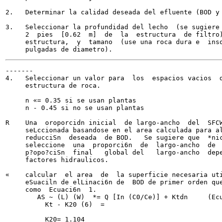
2.   Determinar la calidad deseada del efluente (BOD y 
3.   Seleccionar la profundidad del lecho  (se sugiere 
     2  pies  [0.62  m]  de  la  estructura  de filtro)
     estructura,  y  tamano  (use una roca dura e  inso
-------

4.   Seleccionar un valor para  los  espacios vacios  d
     estructura de roca.

     n «= 0.35 si se usan plantas

     n - 0.45 si no se usan plantas

R    Una  oroporcidn inicial  de largo-ancho  del  SFCW
     seLccionada basandose en el area calculada para al
     reducciSn  deseada  de BOD.   Se sugiere que  *nic
     seleccione  una  proporci6n  de  largo-ancho  de  
     p?opo?ciSn  final   global del   largo-ancho  depe
     factores hidraulicos.

«    calcular  el area  de  la superficie necesaria uti
     eSuaciln de elLinaci6n de  BOD de primer orden que
     como  Ecuaci6n  1.

        AS ~ (L) (W)  *= Q [In (C0/Ce)] + Ktdn     (Ecu
          Kt - K20 (6)  =

          K20= 1.104
