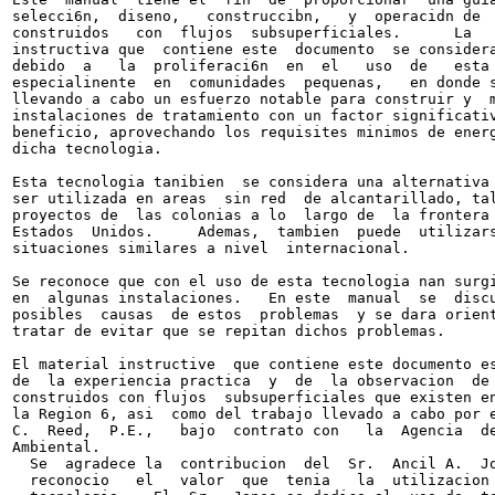
selecci6n,  diseno,   construccibn,   y  operacidn de  
construidos   con  flujos  subsuperficiales.      La   
instructiva que  contiene este  documento  se considera
debido  a   la  proliferaci6n  en  el   uso  de   esta 
especialinente  en  comunidades  pequenas,   en donde s
llevando a cabo un esfuerzo notable para construir y  m
instalaciones de tratamiento con un factor significativ
beneficio, aprovechando los requisites minimos de energ
dicha tecnologia.

Esta tecnologia tanibien  se considera una alternativa 
ser utilizada en areas  sin red  de alcantarillado, tal
proyectos de  las colonias a lo  largo de  la frontera 
Estados  Unidos.     Ademas,  tambien  puede  utilizars
situaciones similares a nivel  internacional.

Se reconoce que con el uso de esta tecnologia nan surgi
en  algunas instalaciones.   En este  manual  se  discu
posibles  causas  de estos  problemas  y se dara orient
tratar de evitar que se repitan dichos problemas.

El material instructive  que contiene este documento es
de  la experiencia practica  y  de  la observacion  de 
construidos con flujos  subsuperficiales que existen en
la Region 6, asi  como del trabajo llevado a cabo por e
C.  Reed,  P.E.,   bajo  contrato con   la  Agencia  de
Ambiental.

  Se  agradece la  contribucion  del  Sr.  Ancil A.  Jo
  reconocio   el   valor  que  tenia   la  utilizacion 