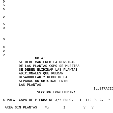
0

o

o

o

o

0

0

o

o

o

                NOTA:

        SE DEBE MANTENER LA DENSIDAD

        DE LAS PLANTAS COMO SE MUESTRA

        SE DEBEN ELIHINAR LAS PLANTAS

        ADICIONALES QUE PUEDAN

        DESARROLLAR Y REDUC1R LA

        SEPARACION ORIGINAL ENTRE

        LAS PLANTAS.

                                             ILUSTRACIO
                 SECCION LONGITUDINAL

6 PULG. CAPA DE PIEDRA DE 3/« PULG. - 1  1/2 PULG.  ^

 AREA SIN PLANTAS    *x       I         V   V
