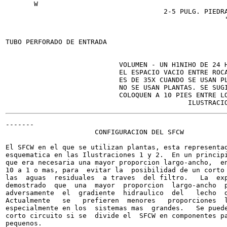
       W

                                       2-5 PULG. PIEDRA
                                                      '
                                                       
TUBO PERFORADO DE ENTRADA

                                                       
                                                       
                            VOLUMEN - UN H1NIHO DE 24 H
                            EL ESPACIO VACIO ENTRE ROCA
                            ES DE 35X CUANDO SE USAN PL
                            NO SE USAN PLANTAS. SE SUGI
                            COLOQUEN A 10 PIES ENTRE LO
-------

                      CONFIGURACION DEL SFCW

El SFCW en el que se utilizan plantas, esta representad
esquematica en las Ilustraciones 1 y 2.  En un principi
que era necesaria una mayor proporcion largo-ancho,  en
10 a 1 o mas, para  evitar la  posibilidad de un corto 
las  aguas  residuales  a traves  del filtro.   La  exp
demostrado  que  una  mayor  proporcion  largo-ancho  p
adversamente  el  gradiente  hidraulico  del   lecho  d
Actualmente   se   prefieren  menores   proporciones  l
especialmente en los  sistemas mas  grandes.   Se puede
corto circuito si se  divide el  SFCW en componentes pa
pequenos.
