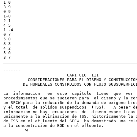
1.0

3.9

0.9

1-0

2.1

4.5

1 .4

0.7

5.0

3.3

4.2

5.0

-------

                          CAPITULO  III

          CONSIDERACIONES PARA EL DISENO Y CONSTRUCCION
        DE HUMEDALES CONSTRUIDOS CON FLUJO SUBSUPERFICI
La  informacion   en  este  capitulo  tiene  que  ver  
procedimientos que se sugieren para  el diseno y la con
un SFCW para la reducci6n de la demanda de oxigeno bioq
y el total  de solidos suspendidos  (TSS).   A pesar de
informacion no hay  ecuaciones  de  diseno especificas 
unicamente a la eliminacion de TSS, historicamente la c
de TSS en el ef luente del SFCW  ha demostrado una rela
a la concentracion de BOD en el efluente.

         w
