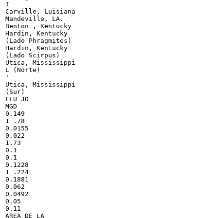
I

Carville, Luisiana

Mandeville, LA.

Benton , Kentucky

Hardin, Kentucky

(Lado Phragmites)

Hardin, Kentucky

(Lado Scirpus)

Utica, Mississippi

L (Norte)

'

Utica, Mississippi

(Sur)

FLU JO

MGD

0.149

1 .78

0.0155

0.022

1.73

0.1

0.1

0.1228

1 .224

0.1881

0.062

0.0492

0.05

0.11

AREA DE LA
