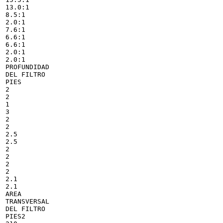
13.0:1

8.5:1

2.0:1

7.6:1

6.6:1

6.6:1

2.0:1

2.0:1

PROFUNDIDAD

DEL FILTRO

PIES

2

2

1

3

2

2

2.5

2.5

2

2

2

2

2.1

2.1

AREA

TRANSVERSAL

DEL FILTRO

PIES2
