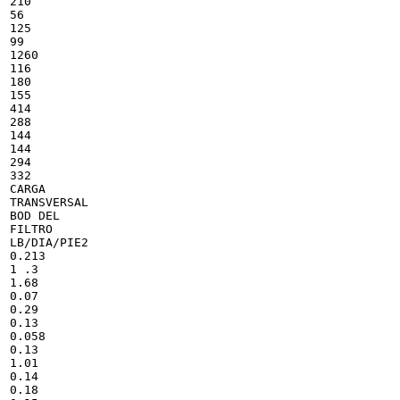
210

56

125

99

1260

116

180

155

414

288

144

144

294

332

CARGA

TRANSVERSAL

BOD DEL

FILTRO

LB/DIA/PIE2

0.213

1 .3

1.68

0.07

0.29

0.13

0.058

0.13

1.01

0.14

0.18
