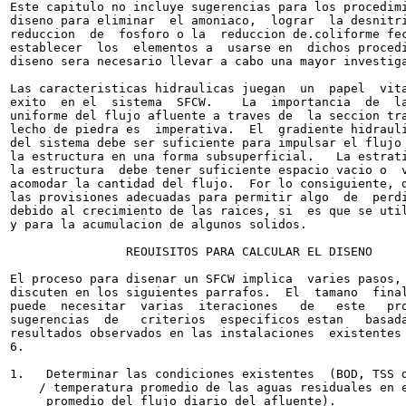
Este capitulo no incluye sugerencias para los procedimi
diseno para eliminar  el amoniaco,  lograr  la desnitri
reduccion  de  fosforo o la  reduccion de.coliforme fec
establecer  los  elementos a  usarse en  dichos procedi
diseno sera necesario llevar a cabo una mayor investiga
Las caracteristicas hidraulicas juegan  un  papel  vita
exito  en el  sistema  SFCW.    La  importancia  de  la
uniforme del flujo afluente a traves de  la seccion tra
lecho de piedra es  imperativa.  El  gradiente hidrauli
del sistema debe ser suficiente para impulsar el flujo 
la estructura en una forma subsuperficial.   La estrati
la estructura  debe tener suficiente espacio vacio o  v
acomodar la cantidad del flujo.  For lo consiguiente, d
las provisiones adecuadas para permitir algo  de  perdi
debido al crecimiento de las raices, si  es que se util
y para la acumulacion de algunos solidos.

                REOUISITOS PARA CALCULAR EL DISENO

El proceso para disenar un SFCW implica  varies pasos, 
discuten en los siguientes parrafos.  El  tamano  final
puede  necesitar  varias  iteraciones   de   este   pro
sugerencias  de   criterios  especificos estan   basada
resultados observados en las instalaciones  existentes 
6.

1.   Determinar las condiciones existentes  (BOD, TSS d
    / temperatura promedio de las aguas residuales en e
     promedio del flujo diario del afluente).
