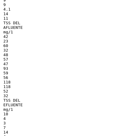
9

9

4.1

14

11

TSS DEL

AFLUENTE

mg/1

42

23

60

32

48

57

47

93

59

56

118

118

52

32

TSS DEL

EFLUENTE

mg/1

10

4

3

7

14
