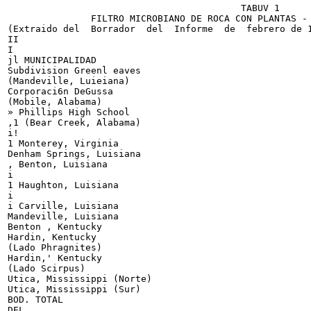
                                          TABUV 1

               FILTRO MICROBIANO DE ROCA CON PLANTAS - 
(Extraido del  Borrador  del  Informe  de  febrero de 1
II

I

jl MUNICIPALIDAD

Subdivision Greenl eaves

(Mandeville, Luieiana)

Corporaci6n DeGussa

(Mobile, Alabama)

» Phillips High School

,1 (Bear Creek, Alabama)

i!

1 Monterey, Virginia

Denham Springs, Luisiana

, Benton, Luisiana

i

1 Haughton, Luisiana

i

i Carville, Luisiana

Mandeville, Luisiana

Benton , Kentucky

Hardin, Kentucky

(Lado Phragnites)

Hardin,' Kentucky

(Lado Scirpus)

Utica, Mississippi (Norte)

Utica, Mississippi (Sur)

BOD. TOTAL

DEL
