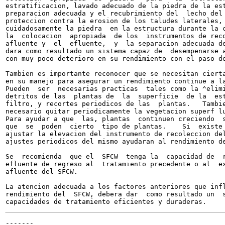
estratificacion, lavado adecuado de la piedra de la est
preparacion adecuada y el recubrimiento del  lecho del 
proteccion contra la erosion de los taludes laterales, 
cuidadosamente la piedra  en la estructura durante la c
la  colocacion  apropiada  de los  instrumentos de reco
afluente y  el  efluente,  y  la separacion adecuada de
dara como resultado un sistema capaz de  desempenarse a
con muy poco deterioro en su rendimiento con el paso de
Tambien es importante reconocer que se necesitan cierta
en su manejo para asegurar un rendimiento continue a la
Pueden  ser  necesarias practicas  tales como la ^elimi
detritos de las  plantas de  la  superficie  de la  est
filtro, y recortes periodicos de las  plantas.   Tambie
necesario quitar periodicamente la vegetacion superf lu
Para ayudar a que  las, plantas  continuen creciendo  s
que  se  poden  cierto  tipo de plantas.    Si  existe 
ajustar la elevacion del instrumento de recoleccion del
ajustes periodicos del mismo ayudaran al rendimiento de
Se  recomienda  que el  SFCW  tenga la  capacidad de  r
efluente de regreso al  tratamiento precedente o al  ex
afluente del SFCW.

La atencion adecuada a los factores anteriores que infl
rendimiento del  SFCW, debera dar  como resultado un  s
-------
