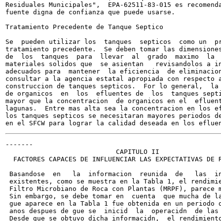
Residuales Municipales",  EPA-62511-83-015 es recomenda
fuente digna de confianza que puede usarse.

Tratamiento Precedente de Tanque Septico

Se  pueden utilizar los  tanques  septicos  como un  pr
tratamiento precedente.  Se deben tomar las dimensiones
de  los  tanques  para  llevar  al  grado  maximo  la  
materiales solidos que  se asientan   revisandolos a in
adecuados para  mantener  la eficiencia  de eliminacion
consultar a la agencia estatal apropiada con respecto a
construccion de tanques septicos.  For lo general,  la 
de organicos  en  los  efluentes de  los  tanques septi
mayor que la concentracion  de organicos en el  efluent
lagunas.  Entre mas alta sea la concentracion en los ef
los tanques septicos se necesitaran mayores periodos de
-------

                            CAPITULO II

  FACTORES CAPACES DE INFLUENCIAR LAS EXPECTATIVAS DE R
 Basandose  en   la  informacion  reunida  de   las  in
 existentes, como se muestra en la Tabla 1, el rendimie
 Filtro Microbiano de Roca con Plantas (MRPF), parece m
 Sin embargo, se debe tomar en  cuenta  que mucha de la
 gue aparece en la Tabla 1 fue obtenida en un periodo d
 anos despues de gue se  inicid  la  operacidn  de las 
 Desde gue se obtuvo dicha informacidn,  el rendimiento