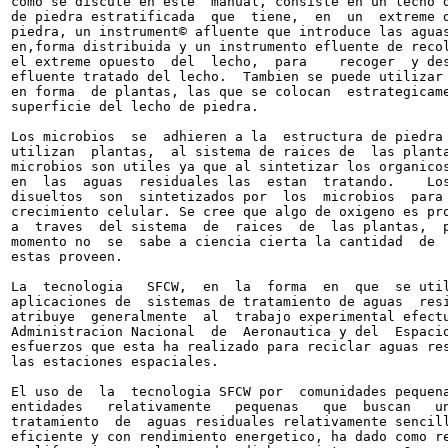
como se discute en este  manual, consiste en un lecho d
de piedra estratificada  que  tiene,  en  un  extreme d
piedra, un instrument© afluente que introduce las aguas
en,forma distribuida y un instrumento efluente de recol
el extreme opuesto  del  lecho,  para    recoger  y des
efluente tratado del lecho.  Tambien se puede utilizar 
en forma  de plantas, las que se colocan  estrategicame
superficie del lecho de piedra.

Los microbios  se  adhieren a la  estructura de piedra 
utilizan  plantas,  al sistema de raices de  las planta
microbios son utiles ya que al sintetizar los organicos
en  las  aguas  residuales las  estan  tratando.    Los
disueltos  son  sintetizados por  los  microbios  para 
crecimiento celular. Se cree que algo de oxigeno es pro
a  traves  del sistema  de  raices  de  las plantas,  p
momento no  se  sabe a ciencia cierta la cantidad  de  
estas proveen.

La  tecnologia   SFCW,  en  la  forma  en  que  se util
aplicaciones de  sistemas de tratamiento de aguas  resi
atribuye  generalmente  al  trabajo experimental efectu
Administracion Nacional  de  Aeronautica y del  Espacio
esfuerzos que esta ha realizado para reciclar aguas res
las estaciones espaciales.

El uso de  la  tecnologia SFCW por  comunidades pequena
entidades   relativamente   pequenas   que  buscan   un
tratamiento  de  aguas residuales relativamente sencill
eficiente y con rendimiento energetico, ha dado como re