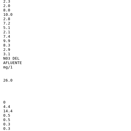
2.3

2.0

8.0

10.0

2.8

7.2

5.1

2.1

7.4

9.9

8.3

2.9

3.1

N03 DEL

AFLUENTE

mg/1

26.0

0

4.4

14.4

0.5

0.5

0.3

0.3
