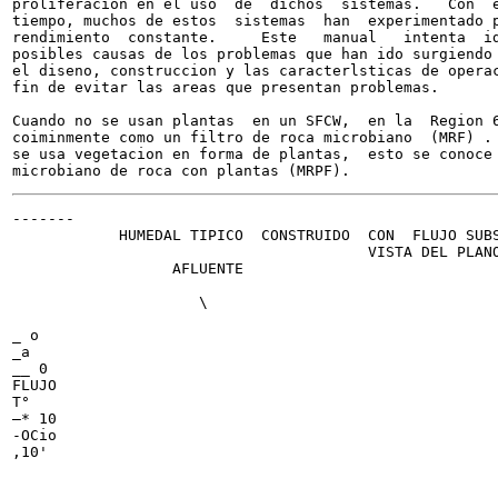
proliferacion en el uso  de  dichos  sistemas.   Con  e
tiempo, muchos de estos  sistemas  han  experimentado p
rendimiento  constante.     Este   manual   intenta  id
posibles causas de los problemas que han ido surgiendo 
el diseno, construccion y las caracterlsticas de operac
fin de evitar las areas que presentan problemas.

Cuando no se usan plantas  en un SFCW,  en la  Region 6
coiminmente como un filtro de roca microbiano  (MRF) . 
se usa vegetacion en forma de plantas,  esto se conoce 
-------

            HUMEDAL TIPICO  CONSTRUIDO  CON  FLUJO SUBS
                                        VISTA DEL PLANO
                  AFLUENTE

                                                       
                     \

                                                       
_ o

_a

__ 0

FLUJO

T°

—* 10

-OCio

,10'
