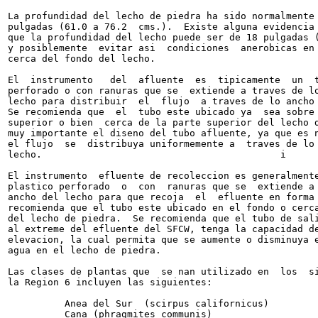
La profundidad del lecho de piedra ha sido normalmente 
pulgadas (61.0 a 76.2  cms.).  Existe alguna evidencia 
que la profundidad del lecho puede ser de 18 pulgadas (
y posiblemente  evitar asi  condiciones  anerobicas en 
cerca del fondo del lecho.

El  instrumento   del  afluente  es  tipicamente  un  t
perforado o con ranuras que se  extiende a traves de lo
lecho para distribuir  el  flujo  a traves de lo ancho 
Se recomienda que  el  tubo este ubicado ya  sea sobre 
superior o bien  cerca de la parte superior del lecho d
muy importante el diseno del tubo afluente, ya que es n
el flujo  se  distribuya uniformemente a  traves de lo 
lecho.                                          i

El instrumento  efluente de recoleccion es generalmente
plastico perforado  o  con  ranuras que se  extiende a 
ancho del lecho para que recoja  el  efluente en forma 
recomienda que el tubo este ubicado en el fondo o cerca
del lecho de piedra.  Se recomienda que el tubo de sali
al extreme del efluente del SFCW, tenga la capacidad de
elevacion, la cual permita que se aumente o disminuya e
agua en el lecho de piedra.

Las clases de plantas que  se nan utilizado en  los  si
la Region 6 incluyen las siguientes:

          Anea del Sur  (scirpus californicus)

          Cana (phragmites communis)
