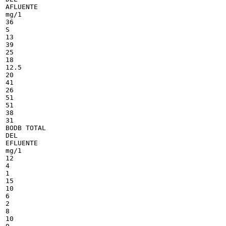
AFLUENTE

mg/1

36

S

13

39

25

18

12.5

20

41

26

51

51

38

31

BODB TOTAL

DEL

EFLUENTE

mg/1

12

4

1

15

10

6

2

8

10
