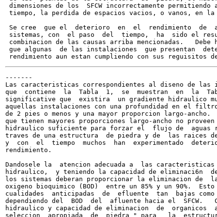
 dimensiones de los  SFCW incorrectamente permitiendo a
 tiempo, la perdida de espacios vacios, o vanos, en la 
 Se cree  gue el  deterioro  en  el  rendimiento  de  a
 sistemas, con  el paso  del  tiempo,  ha  sido el resu
 combinacion de las causas arriba mencionadas.   Debe h
 gue algunas  de las instalaciones  gue presentan  dete
-------

Las caracteristicas correspondientes al diseno de las i
que  contiene  la  Tabla  1,  se  muestran  en  la  Tab
significative que  existira  un gradiente hidraulico mu
aquellas instalaciones con una profundidad en el filtro
de 2 pies o menos y una mayor proporcion largo-ancho.  
que tienen mayores proporciones largo-ancho no proveen 
hidraulico suficiente para forzar el  flujo de  aguas r
traves de una estructura  de piedra y de  las raices de
y  con  el  tiempo  muchos  han  experimentado  deterio
rendimiento.

Dandosele la  atencion adecuada a  las caracteristicas 
hidraulico,  y teniendo la capacidad de eliminaci6n  de
los sistemas deberan proporcionar la eliminacion de  la
oxigeno bioquimico (BOD)  entre un 85% y un 90%.  Esto 
cualidades  anticipadas  de  efluente  tan  bajas como 
dependiendo del  BOD  del  afluente hacia el  SFCW.   C
hidraulico y capacidad de eliminacion  de  organicos  a
seleccion  apropiada  de  piedra " para   la  estructur