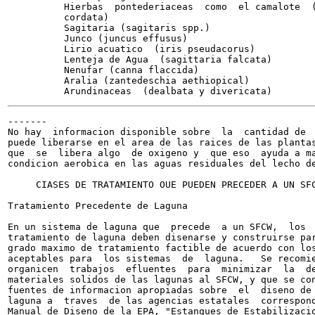
          Hierbas  pontederiaceas  como  el camalote  (
          cordata)

          Sagitaria (sagitaris spp.)                   
          Junco (juncus effusus)

          Lirio acuatico  (iris pseudacorus)

          Lenteja de Agua  (sagittaria falcata)

          Nenufar (canna flaccida)

          Aralia (zantedeschia aethiopical)

-------

No hay  informacion disponible sobre  la  cantidad de  
puede liberarse en el area de las raices de las plantas
que  se  libera algo  de oxigeno y  que eso  ayuda a ma
condicion aerobica en las aguas residuales del lecho de
     CIASES DE TRATAMIENTO OUE PUEDEN PRECEDER A UN SFC
Tratamiento Precedente de Laguna

En un sistema de laguna que  precede  a un SFCW,  los  
tratamiento de laguna deben disenarse y construirse par
grado maximo de tratamiento factible de acuerdo con los
aceptables para  los sistemas  de  laguna.   Se recomie
organicen  trabajos  efluentes  para  minimizar  la  de
materiales solidos de las lagunas al SFCW, y que se con
fuentes de informacion apropiadas sobre  el  diseno de 
laguna a  traves  de las agencias estatales  correspond
Manual de Diseno de la EPA, "Estanques de Estabilizacio