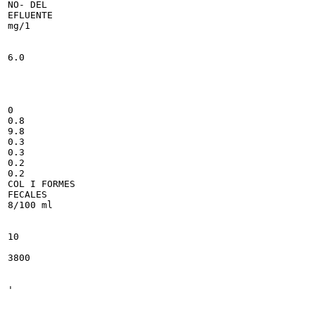
NO- DEL

EFLUENTE

mg/1

6.0

0

0.8

9.8

0.3

0.3

0.2

0.2

COL I FORMES

FECALES

8/100 ml

10

3800

'
