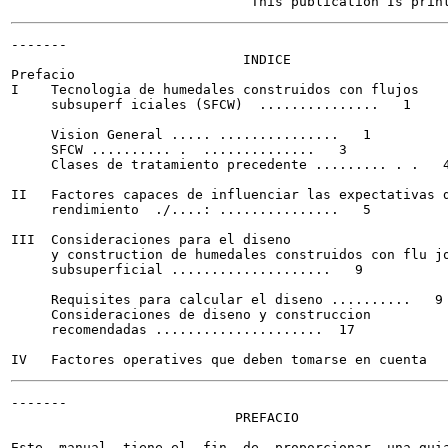
-------

                             INDICE

Prefacio

I    Tecnologia de humedales construidos con flujos

     subsuperf iciales (SFCW)  ...............   1

     Vision General ..... ...............   1

     SFCW .......... .  ..............   3

     Clases de tratamiento precedente ......... . .   4
II   Factores capaces de influenciar las expectativas d
     rendimiento  ./....: ...............   5

III  Consideraciones para el diseno

     y construction de humedales construidos con flu jo
     subsuperficial ....................   9

     Requisites para calcular el diseno ..........   9

     Consideraciones de diseno y construccion

     recomendadas .....................  17

-------

                            PREFACIO

Este  manual  tiene el  fin  de  proporcionar  una guia