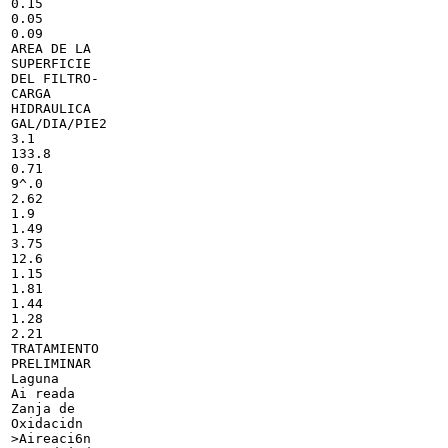
0.15

0.05

0.09

AREA DE LA

SUPERFICIE

DEL FILTRO-

CARGA

HIDRAULICA

GAL/DIA/PIE2

3.1

133.8

0.71

9^.0

2.62

1.9

1.49

3.75

12.6

1.15

1.81

1.44

1.28

2.21

TRATAMIENTO

PRELIMINAR

Laguna

Ai reada

Zanja de

Oxidacidn

>Aireaci6n
