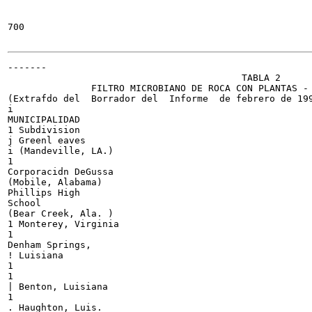
700

-------

                                          TABLA 2

               FILTRO MICROBIANO DE ROCA CON PLANTAS - 
(Extrafdo del  Borrador del  Informe  de febrero de 199
i

MUNICIPALIDAD

1 Subdivision

j Greenl eaves

i (Mandeville, LA.)

1

Corporacidn DeGussa

(Mobile, Alabama)

Phillips High

School

(Bear Creek, Ala. )

1 Monterey, Virginia

1

Denham Springs,

! Luisiana

1

1

| Benton, Luisiana

1

. Haughton, Luis.
