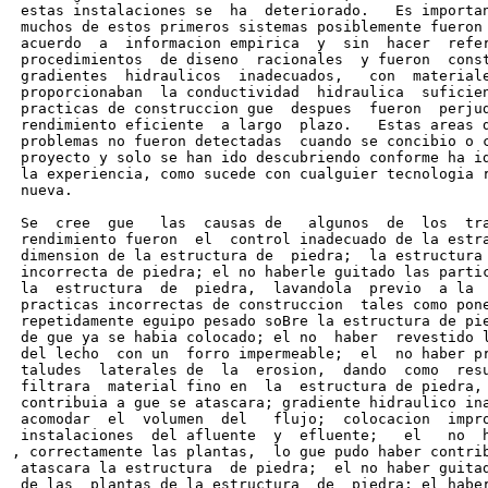
 estas instalaciones se  ha  deteriorado.   Es importan
 muchos de estos primeros sistemas posiblemente fueron 
 acuerdo  a  informacion empirica  y  sin  hacer  refer
 procedimientos  de diseno  racionales  y fueron  const
 gradientes  hidraulicos  inadecuados,   con  materiale
 proporcionaban  la conductividad  hidraulica  suficien
 practicas de construccion gue  despues  fueron  perjud
 rendimiento eficiente  a largo  plazo.   Estas areas d
 problemas no fueron detectadas  cuando se concibio o c
 proyecto y solo se han ido descubriendo conforme ha id
 la experiencia, como sucede con cualguier tecnologia r
 nueva.

 Se  cree  gue   las  causas de   algunos  de  los  tra
 rendimiento fueron  el  control inadecuado de la estra
 dimension de la estructura de  piedra;  la estructura 
 incorrecta de piedra; el no haberle guitado las partic
 la  estructura  de  piedra,  lavandola  previo  a la  
 practicas incorrectas de construccion  tales como pone
 repetidamente eguipo pesado soBre la estructura de pie
 de gue ya se habia colocado; el no  haber  revestido l
 del lecho  con un  forro impermeable;  el  no haber pr
 taludes  laterales de  la  erosion,  dando  como  resu
 filtrara  material fino en  la  estructura de piedra, 
 contribuia a gue se atascara; gradiente hidraulico ina
 acomodar  el  volumen  del   flujo;  colocacion  impro
 instalaciones  del afluente  y  efluente;   el   no  h
, correctamente las plantas,  lo gue pudo haber contrib
 atascara la estructura  de piedra;  el no haber guitad
 de las  plantas de la estructura  de  piedra; el haber