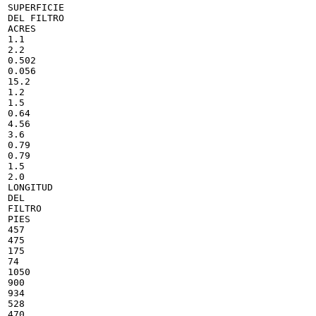
SUPERFICIE

DEL FILTRO

ACRES

1.1

2.2

0.502

0.056

15.2

1.2

1.5

0.64

4.56

3.6

0.79

0.79

1.5

2.0

LONGITUD

DEL

FILTRO

PIES

457

475

175

74

1050

900

934

528

470
