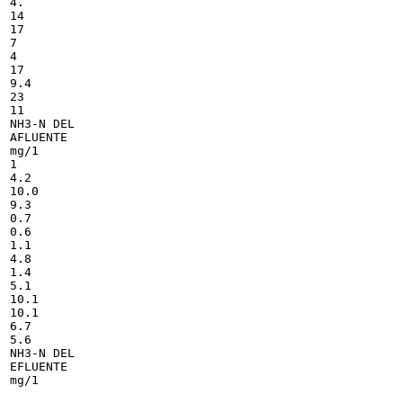
4.

14

17

7

4

17

9.4

23

11

NH3-N DEL

AFLUENTE

mg/1

1

4.2

10.0

9.3

0.7

0.6

1.1

4.8

1.4

5.1

10.1

10.1

6.7

5.6

NH3-N DEL

EFLUENTE

mg/1
