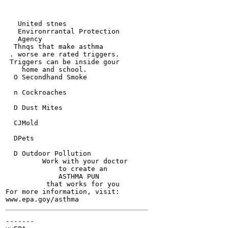
   United stnes

   Environrrantal Protection

   Agency

  Thnqs that make asthma

 . worse are rated triggers.

 Triggers can be inside gour

    home and school.

  O Secondhand Smoke

  n Cockroaches

  D Dust Mites

  CJMold

  DPets

  D Outdoor Pollution

         Work with your doctor

             to create an

             ASTHMA PUN

          that works for you

For more information, visit:

-------
