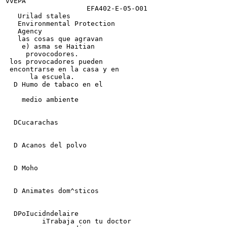
vvEPA

                    EFA402-E-05-O01

   Urilad stales

   Environmental Protection

   Agency

   las cosas que agravan

    e) asma se Haitian

     provocodores.

 los provocadores pueden

 encontrarse en la casa y en

      la escuela.

  D Humo de tabaco en el

    medio ambiente

  DCucarachas

  D Acanos del polvo

  D Moho

  D Animates dom^sticos

  DPoIucidndelaire

         iTrabaja con tu doctor
