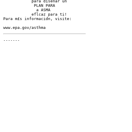
            para disenar un

             PLAN PARA

              a ASMA

            eflcaz para ti!

Para m£s informacidn, visite:

-------