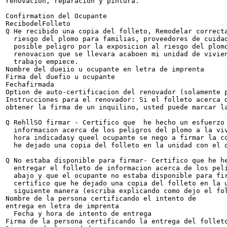
renovacion, reparacion y pintura.

Confirmation del Ocupante

RecibodelFolleto

Q He recibido una copia del folleto, Remodelar correcta
  riesgo del plomo para familias, proveedores de cuidad
  posible peligro por la exposicion al riesgo del plomo
  renovacion que se llevara acaboen mi unidad de vivien
  trabajo empiece.

Nombre del dueiio u ocupante en letra de imprenta

Firma del duefio u ocupante

Fechafirmada

Option de auto-certificacion del renovador (solamente p
Instrucciones para el renovador: Si el folleto acerca d
obtener la firma de un inquilino, usted puede marcar la
Q RehllSO firmar - Certifico que  he hecho un esfuerzo 
  informacion acerca de los peligros del plomo a la viv
  hora indicadasy queel ocupante se nego a firmar la co
  he dejado una copia del folleto en la unidad con el o
Q No estaba disponible para firmar- Certifico que he he
  entregar el folleto de informacion acerca de los peli
  abajo y que el ocupante no estaba disponible para fir
  certifico que he dejado una copia del folleto en la u
  siguiente manera (escriba explicando como dejo el fol
Nombre de la persona certificando el intento de

entrega en letra de imprenta

  Fecha y hora de intento de entrega

Firma de la persona certificando la entrega del folleto