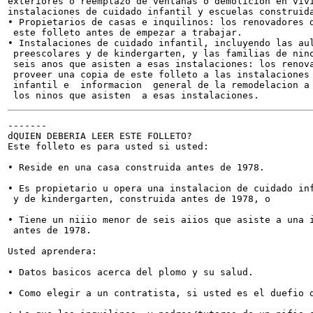
exteriores o reemplazo de ventanas o demolicion en vivi
instalaciones de cuidado infantil y escuelas construida
• Propietarios de casas e inquilinos: los renovadores d
 este folleto antes de empezar a trabajar.

• Instalaciones de cuidado infantil, incluyendo las aul
 preescolares y de kindergarten, y las familias de nino
 seis anos que asisten a esas instalaciones: los renova
 proveer una copia de este folleto a las instalaciones 
 infantil e  informacion  general de la remodelacion a 
-------

dQUIEN DEBERIA LEER ESTE FOLLETO?

Este folleto es para usted si usted:

• Reside en una casa construida antes de 1978.

• Es propietario u opera una instalacion de cuidado inf
 y de kindergarten, construida antes de 1978, o

• Tiene un niiio menor de seis aiios que asiste a una i
 antes de 1978.

Usted aprendera:

• Datos basicos acerca del plomo y su salud.

• Como elegir a un contratista, si usted es el duefio d