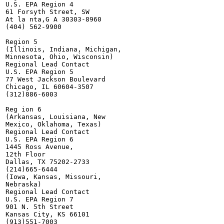
U.S. EPA Region 4

61 Forsyth Street, SW

At la nta,G A 30303-8960

(404) 562-9900

Region 5

(Illinois, Indiana, Michigan,

Minnesota, Ohio, Wisconsin)

Regional Lead Contact

U.S. EPA Region 5

77 West Jackson Boulevard

Chicago, IL 60604-3507

(312)886-6003

Reg ion 6

(Arkansas, Louisiana, New

Mexico, Oklahoma, Texas)

Regional Lead Contact

U.S. EPA Region 6

1445 Ross Avenue,

12th Floor

Dallas, TX 75202-2733

(214)665-6444

(Iowa, Kansas, Missouri,

Nebraska)

Regional Lead Contact

U.S. EPA Region 7

901 N. 5th Street

Kansas City, KS 66101

(913)551-7003
