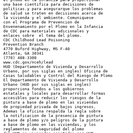
una base cientifica para decisiones de

politicas.y para asegurarque los problemas

de salud se traten en decisiones acerca de

la vivienda y el ambiente. Comuniquese

con el Programa de Prevencion de

Envenenamiento por el Plomo en la Infancia

de CDC para materiales adicionales y

enlaces sobre  el tema del plomo.

CDC Childhood Lead Poisoning

Prevention Branch

4770 Buford Highway, MS F-40

Atlanta, GA 30341

(770) 488-3300

www.cdc.gov/nceh/lead

HUD (Departamento de Vivienda y Desarrollo

Urbano, por sus siglas en ingles) Oficina de

Casas Saludables y Control del Riesgo de Plomo

El Departamento de Vivienda y Desarrollo

Urbano (HUD por sus siglas en ingles)

proporciona fondos a los gobiernos

estatales y locales para desarrollar formas

accesibles para reducir los riesgos de la

pintura a base de plomo en las viviendas

de propiedad privada de bajos ingresos.

Ademas la oficina respalda la regla sobre

la notificacion de la presencia de pintura

a base de plomo y/o peligros de la pintura

a base de plomo en las viviendas, y los

reglamentos de seguridad del plomo
