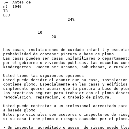
.—  Antes de

n)  1940

T3

LJJ

                            24%

                                                       
                                                       
               10

                     20

                                                       
                                                       
Las casas, instalaciones de cuidado infantil y escuelas
probabilidad de contener pintura a base de plomo.

Las casas pueden ser casas unifamiliares o departamento
por el gobierno o viviendas publicas. Las escuelas cons
kindergarten. Pueden ser urbanas, suburbanas, o rurales
Usted tiene las siguientes opciones:

Usted puede decidir el asumir que su casa, instalacion 
contiene plomo. Especialmente en las casas y edificios 
simplemente querer asumir que la pintura a base de plom
las practicas seguras para trabajar con el plomo descri
remodelacion, reparacion, o trabajo de pintura.

Usted puede contratar a un profesional acreditado para 
a basede plomo

Estos profesionales son asesores o inspectores de riesg
si su casa tiene plomo o riesgos causados por el plomo.
• Un inspector acreditado o asesor de riesgo puede llev