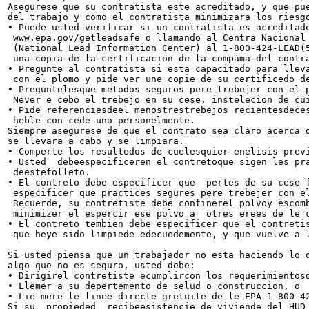
Asegurese que su contratista este acreditado, y que pue
del trabajo y como el contratista minimizara los riesgo
• Puede usted verificar si un contratista es acreditado
 www.epa.gov/getleadsafe o llamando al Centra Nacional 
 (National Lead Information Center) al 1-800-424-LEAD(5
 una copia de la certificacion de la compama del contra
• Pregunte al contratista si esta capacitado para lleva
 con el plomo y pide ver une copie de su certificedo de
• Preguntelesque metodos seguros pere trebejer con el p
 Never e cebo el trebejo en su cese, instelecion de cui
• Pide referenciesdeel menostrestrebejos recientesdeces
 heble con cede uno personelmente.

Siempre asegurese de que el contrato sea claro acerca d
se llevara a cabo y se limpiara.

• Comperte los resultedos de cuelesquier enelisis previ
• Usted  debeespecificeren el contretoque sigen les pra
 deestefolleto.

• El contreto debe especificer que  pertes de su cese f
 especificer que practices segures pere trebejer con el
 Recuerde, su contretiste debe confinerel polvoy escomb
 minimizer el espercir ese polvo a  otres erees de le c
• El contreto tembien debe especificer que el contretis
 que heye sido limpiede edecuedemente, y que vuelve a l
Si usted piensa que un trabajador no esta haciendo lo q
algo que no es seguro, usted debe:

• Dirigirel contretiste ecumplircon los requerimientosd
• Llemer a su depertemento de selud o construccion, o

• Lie mere le linee directe gretuite de le EPA 1-800-42
Si su  propieded  recibeesistencie de viviende del HUD 