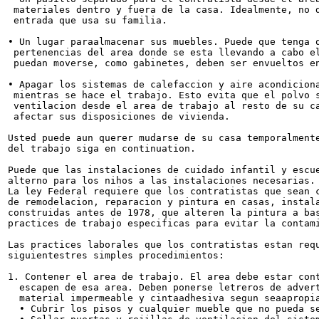
 materiales dentro y fuera de la casa. Idealmente, no d
 entrada que usa su familia.

• Un lugar paraalmacenar sus muebles. Puede que tenga q
 pertenencias del area donde se esta llevando a cabo el
 puedan moverse, como gabinetes, deben ser envueltos en
• Apagar los sistemas de calefaccion y aire acondiciona
 mientras se hace el trabajo. Esto evita que el polvo s
 ventilacion desde el area de trabajo al resto de su ca
 afectar sus disposiciones de vivienda.

Usted puede aun querer mudarse de su casa temporalmente
del trabajo siga en continuation.

Puede que las instalaciones de cuidado infantil y escue
alterno para los nihos a las instalaciones necesarias.

La ley Federal requiere que los contratistas que sean c
de remodelacion, reparacion y pintura en casas, instala
construidas antes de 1978, que alteren la pintura a bas
practices de trabajo especificas para evitar la contami
Las practices laborales que los contratistas estan requ
siguientestres simples procedimientos:

1. Contener el area de trabajo. El area debe estar cont
  escapen de esa area. Deben ponerse letreros de advert
  material impermeable y cintaadhesiva segun seaapropia
  • Cubrir los pisos y cualquier mueble que no pueda se