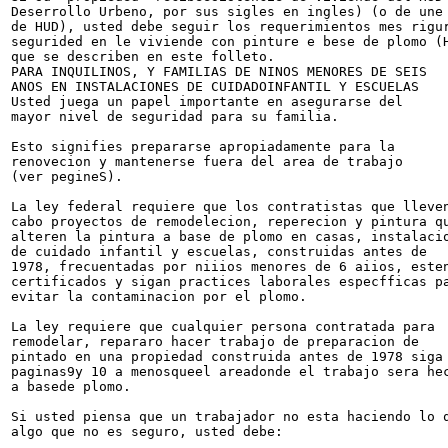
Deserrollo Urbeno, por sus sigles en ingles) (o de une 
de HUD), usted debe seguir los requerimientos mes rigur
segurided en le viviende con pinture e bese de plomo (H
que se describen en este folleto.

PARA INQUILINOS, Y FAMILIAS DE NINOS MENORES DE SEIS

ANOS EN INSTALACIONES DE CUIDADOINFANTIL Y ESCUELAS

Usted juega un papel importante en asegurarse del

mayor nivel de seguridad para su familia.

Esto signifies prepararse apropiadamente para la

renovecion y mantenerse fuera del area de trabajo

(ver pegineS).

La ley federal requiere que los contratistas que lleven
cabo proyectos de remodelecion, reperecion y pintura qu
alteren la pintura a base de plomo en casas, instalacio
de cuidado infantil y escuelas, construidas antes de

1978, frecuentadas por niiios menores de 6 aiios, esten
certificados y sigan practices laborales especfficas pa
evitar la contaminacion por el plomo.

La ley requiere que cualquier persona contratada para

remodelar, repararo hacer trabajo de preparacion de

pintado en una propiedad construida antes de 1978 siga 
paginas9y 10 a menosqueel areadonde el trabajo sera hec
a basede plomo.

Si usted piensa que un trabajador no esta haciendo lo q
algo que no es seguro, usted debe:
