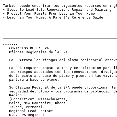
Tambien puede encontrar los siguientes recursos en ingl
• Steps to Lead Safe Renovation, Repair and Painting

• Protect Your Family From Lead in Your Home

• Lead  in Your Home: A Parent's Reference Guide

                                                      
                                                      
                                                       
-------

   CONTACTOS DE LA EPA

   Ofidnas Regionales de la EPA

   La EPAtrata los riesgos del plomo residencial atrave
   La EPA requiere capacitacion y certificacion para ll
   los riesgos asociados con las renovaciones, divulgac
   de la pintura a base de plomo y plomo en las viviend
   pintura a base de plomo.

   Su Oficina Regional de la EPA puede proporcionar la 
   seguridad del plomo y los programas de proteccion de
   Region 1

   (Connecticut, Massachusetts,

   Maine, New Hampshire, Rhode

   Island, Vermont)

   Regional Lead Contact

   U.S. EPA Region 1
