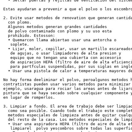
  • Sellar puertas y rejillas de ventilacion del sistem
Estas ayudaran a prevenir a que el polvo o los escombro
2. Evite usar metodos de renovation que generan cantida
  con plomo.

  Algunos metodos generan grandes cantidades

  de polvo contaminado con plomo y su uso esta

  prohibido. Estosson:

  • Quemarcon llama abiertao usar una antorcha o

   soplete.

  • Lijar, moler, cepillar, usar un martillo escareador
   de agujas, o usar limpiadores de alta presion y

   equipo que no tengan una cubierta con accesorio

   de aspiracion HEPA (filtro de aire de alta eficienci
   para partfculas suspendidas, por sus siglas en ingle
  • Usar una pistola de calor a temperaturas mayores de
No hay forma deeliminar el polvo, peroalgunos metodos h
contratistas pueden usar varios metodos para minimizar 
ejemplo, usaragua para rociar las areas antes de lijaro
pintura que se haya secado sobre cualquier componente y
en lugar de romperlos.

3. Limpiar a fondo. El area de trabajo debe ser limpiad
  como sea posible. Cuando todo el trabajo este complet
  metodos especiales de limpieza antes de quitar cualqu
  del resto de la casa. Los metodos especiales de limpi
  • Usar una aspiradora HEPA (filtro de aire de alta ef
   limpiarel  polvo yescombros sobre todas las superfic