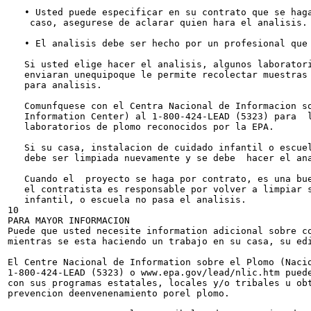
   • Usted puede especificar en su contrato que se haga
    caso, asegurese de aclarar quien hara el analisis.

   • El analisis debe ser hecho por un profesional que 
   Si usted elige hacer el analisis, algunos laboratori
   enviaran unequipoque le permite recolectar muestras 
   para analisis.

   Comunfquese con el Centra Nacional de Informacion so
   Information Center) al 1-800-424-LEAD (5323) para  l
   laboratorios de plomo reconocidos por la EPA.

   Si su casa, instalacion de cuidado infantil o escuel
   debe ser limpiada nuevamente y se debe  hacer el ana
   Cuando el  proyecto se haga por contrato, es una bue
   el contratista es responsable por volver a limpiar s
   infantil, o escuela no pasa el analisis.

10

PARA MAYOR INFORMACION

Puede que usted necesite information adicional sobre co
mientras se esta haciendo un trabajo en su casa, su edi
El Centre Nacional de Information sobre el Plomo (Nacio
1-800-424-LEAD (5323) o www.epa.gov/lead/nlic.htm puede
con sus programas estatales, locales y/o tribales u obt
prevencion deenvenenamiento porel plomo.
