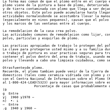
La forma mas comun de que el plomo entre en el cuerpo e
plomo viene de la pintura a base de plomo, deteriorada 
y de tierra contaminada con plomo que llega a ser dejad
otros objetos. Este polvo puede acumularse hasta llegar
actividades normalesdonde se acostumbra llevar la manoa
(especialmente en ninos pequenos), causan que el polvo 
y los marcos de las ventanas entre al cuerpo.

La remodelacion de la casa crea polvo.

Las actividades comunes de remodelacion como lijar, cor
polvo, particulas y esquirlas de plomo.

Las practicas apropiadas de trabajo lo protegen del pol
La clave para protegerse usted mismo y a su familia dur
o trabajo de pintura es usar practicas seguras para tra
contener el polvo dentro del area de trabajo, usando me
polvo y llevando a cabo una limpieza cuidadosa, como se
Otrasfuentesde plomo.

Recuerde, el plomo tambien puede venir de la tierra de 
domesticos (tales como ceramica vidriada con plomo y cr
con el Centra Nacional de Informacion sobre el Plomo (N
al 1-800-424-LEAD(5323) para mayor informacion sobre es
                Porcentaje de casas que probablemente c
(0

g  Entre

yj  1960 y1978 —

n)  •- i

—  Entre

.g  1940 y 1960 —
