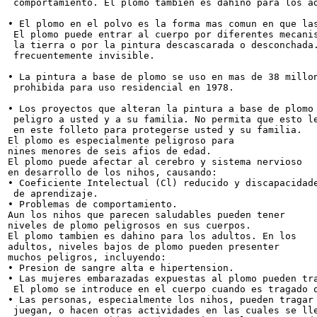
 comportamiento. El plomo tambien es dahino para los ad
• El plomo en el polvo es la forma mas comun en que las
 El plomo puede entrar al cuerpo por diferentes mecanis
 la tierra o por la pintura descascarada o desconchada.
 frecuentemente invisible.

• La pintura a base de plomo se uso en mas de 38 millon
 prohibida para uso residencial en 1978.

• Los proyectos que alteran la pintura a base de plomo 
 peligro a usted y a su familia. No permita que esto le
 en este folleto para protegerse usted y su familia.

El plomo es especialmente peligroso para

nines menores de seis afios de edad.

El plomo puede afectar al cerebro y sistema nervioso

en desarrollo de los nihos, causando:

• Coeficiente Intelectual (Cl) reducido y discapacidade
 de aprendizaje.

• Problemas de comportamiento.

Aun los nihos que parecen saludables pueden tener

niveles de plomo peligrosos en sus cuerpos.

El plomo tambien es dahino para los adultos. En los

adultos, niveles bajos de plomo pueden presenter

muchos peligros, incluyendo:

• Presion de sangre alta e hipertension.

• Las mujeres embarazadas expuestas al plomo pueden tra
 El plomo se introduce en el cuerpo cuando es tragado o
• Las personas, especialmente los nihos, pueden tragar 
 juegan, o hacen otras actividades en las cuales se lle