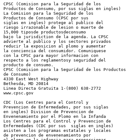
CPSC (Comision para la Seguridad de los

Productos de Consumo, por sus siglas en ingles)

La Comision para la Seguridad de los

Productos de Consumo (CPSC por sus

siglas en ingles) protege al publico del

riesgo irrazonable de lesion o muerte de

15,000 tiposde productosdeconsumo

bajo la jurisdiction de la agenda. La CPSC

advierte al publico y los sectores privados

reducir la exposicion al plomo y aumentar

la conciencia del consumidor. Comuniquese

con la CPSC para mayor informacion con

respecto a los reglamentosy seguridad del

producto de consumo.

CPSC (Comision para la Seguridad de los Productos

de Consumo)

4330 East West Highway

Bethesda, MD 20814

Linea Directa Gratuita 1-(800) 638-2772

www.cpsc.gov

CDC (Los Centres para el Control y

Prevencion de Enfermedades, por sus siglas

en ingles) Division de Prevencion de

Envenenamiento por el Plomo en la Infanda

Los Centres para el Control y Prevencion de

Enfermedades (CDC por sus  siglas en ingles)

asisten a los programas estatales y locales

de prevencion de envenenamiento por

el plomo en la infancia para proporcionar
