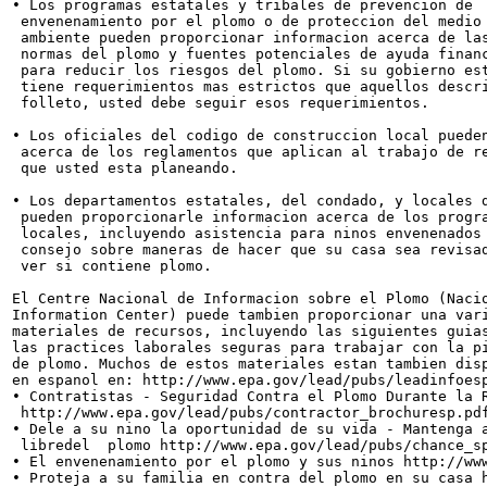
• Los programas estatales y tribales de prevencion de

 envenenamiento por el plomo o de proteccion del medio

 ambiente pueden proporcionar informacion acerca de las
 normas del plomo y fuentes potenciales de ayuda financ
 para reducir los riesgos del plomo. Si su gobierno est
 tiene requerimientos mas estrictos que aquellos descri
 folleto, usted debe seguir esos requerimientos.

• Los oficiales del codigo de construccion local pueden
 acerca de los reglamentos que aplican al trabajo de re
 que usted esta planeando.

• Los departamentos estatales, del condado, y locales d
 pueden proporcionarle informacion acerca de los progra
 locales, incluyendo asistencia para ninos envenenados 
 consejo sobre maneras de hacer que su casa sea revisad
 ver si contiene plomo.

El Centre Nacional de Informacion sobre el Plomo (Nacio
Information Center) puede tambien proporcionar una vari
materiales de recursos, incluyendo las siguientes guias
las practices laborales seguras para trabajar con la pi
de plomo. Muchos de estos materiales estan tambien disp
en espanol en: http://www.epa.gov/lead/pubs/leadinfoesp
• Contratistas - Seguridad Contra el Plomo Durante la R
 http://www.epa.gov/lead/pubs/contractor_brochuresp.pdf
• Dele a su nino la oportunidad de su vida - Mantenga a
 libredel  plomo http://www.epa.gov/lead/pubs/chance_sp
• El envenenamiento por el plomo y sus ninos http://www
• Proteja a su familia en contra del plomo en su casa h