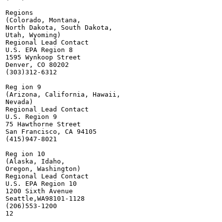
Regions

(Colorado, Montana,

North Dakota, South Dakota,

Utah, Wyoming)

Regional Lead Contact

U.S. EPA Region 8

1595 Wynkoop Street

Denver, CO 80202

(303)312-6312

Reg ion 9

(Arizona, California, Hawaii,

Nevada)

Regional Lead Contact

U.S. Region 9

75 Hawthorne Street

San Francisco, CA 94105

(415)947-8021

Reg ion 10

(Alaska, Idaho,

Oregon, Washington)

Regional Lead Contact

U.S. EPA Region 10

1200 Sixth Avenue

Seattle,WA98101-1128

(206)553-1200

12

                                                       