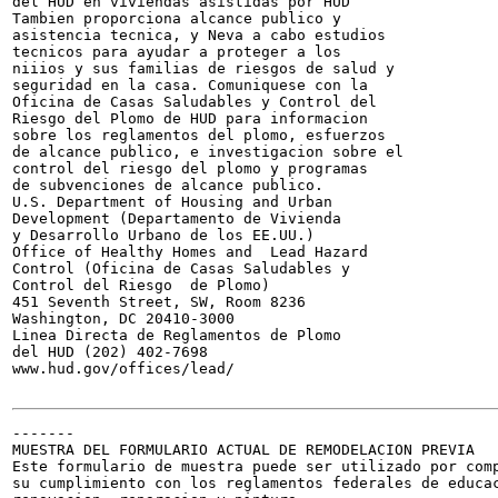
del HUD en viviendas asistidas por HUD

Tambien proporciona alcance publico y

asistencia tecnica, y Neva a cabo estudios

tecnicos para ayudar a proteger a los

niiios y sus familias de riesgos de salud y

seguridad en la casa. Comuniquese con la

Oficina de Casas Saludables y Control del

Riesgo del Plomo de HUD para informacion

sobre los reglamentos del plomo, esfuerzos

de alcance publico, e investigacion sobre el

control del riesgo del plomo y programas

de subvenciones de alcance publico.

U.S. Department of Housing and Urban

Development (Departamento de Vivienda

y Desarrollo Urbano de los EE.UU.)

Office of Healthy Homes and  Lead Hazard

Control (Oficina de Casas Saludables y

Control del Riesgo  de Plomo)

451 Seventh Street, SW, Room 8236

Washington, DC 20410-3000

Linea Directa de Reglamentos de Plomo

del HUD (202) 402-7698

www.hud.gov/offices/lead/

-------

MUESTRA DEL FORMULARIO ACTUAL DE REMODELACION PREVIA

Este formulario de muestra puede ser utilizado por comp
su cumplimiento con los reglamentos federales de educac