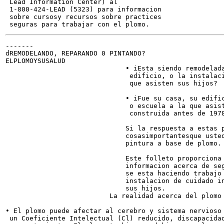
 Lead Information Center) al

 1-800-424-LEAD (5323) para informacion

 sobre cursosy recursos sobre practices

-------

dREMODELANDO, REPARANDO 0 PINTANDO?

ELPLOMOYSUSALUD

                              • iEsta siendo remodelada
                               edificio, o la instalaci
                               que asisten sus hijos?

                              • iFue su casa, su edific
                               o escuela a la que asist
                               construida antes de 1978
                              Si la respuesta a estas p
                              cosasimportantesque usted
                              pintura a base de plomo.

                              Este folleto proporciona 
                              informacion acerca de seg
                              se esta haciendo trabajo 
                              instalacion de cuidado in
                              sus hijos.

                          La realidad acerca del plomo

• El plomo puede afectar al cerebro y sistema nervioso 
 un Coeficiente Intelectual (Cl) reducido, discapacidad