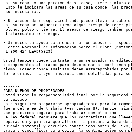
 si su casa, o una porcion de su casa, tiene pintura a 
 Esto le indicara las areas de su casa donde  las pract
 son necesarias.

• Un asesor de riesgo acreditado puede llevar a cabo un
 si su casa actualmente tiene algun riesgo de tener plo
 plomo, polvo o tierra. El asesor de riesgo tambien pue
 tratarcualquier riesgo.

• Si necesita ayuda para encontrar un asesor o inspecto
 Centra Nacional de Informacion sobre el Plomo (Nationa
 1-800-424-LEAD(5323).

Usted tambien puede contratar a un renovador acreditado
o componentes alteradas para determinar si contienen pl
plomo. Losequiposde analisis deben estaraprobados por l
-------

PARA DUENOS DE PROPIEDADES

Usted tiene la responsabilidad final por la seguridad d
su cuidado.

Esto significa prepararse apropiadamente para la remode
fuera del area de trabajo (ver pagina 8). Tambien signi
use practices seguras para trabajar con el plomo

La ley federal requiere que los contratistas que lleven
reparacion y pintura que alteren la pintura a base de p
cuidado infantil y escuelas construidas antes de 1978, 
trabajo especfficas para evitar la contaminacion con pl