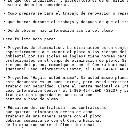
• Lo que los inquilinos, y padres/tutores de un nifio e
 escuela deberfan considerar.

• Como prepararse para el trabajo de renovacion o repar
• Que buscar durante el trabajo y despues de que el tra
• Donde obtener mas informacion acerca del plomo.

Este folleto noes para:

• Proyectos de elimination. La eliminacion es un conjun
 especfficamente a eliminar el plomo o los riesgos del 
 Ambiental por sus siglas en ingles) tiene normas para 
 profesionales en el campo de eliminacion de plomo. Si 
 riesgos del plomo, comunfquese con el Centra Nacional 
 (National Lead Information Center) al 1-800-424-LEAD (
• Proyectos "Hagalo usted mismo". Si usted mismo planea
 este documento es un buen inicio, pero usted necesitar
 trabajo con seguridad. Llame al Centra Nacional de Inf
 Lead Information Center) al 1-800-424-LEAD (5323) y pi
 trabajar con seguridad en una casa con

 pintura a base de plomo.

• Education del contratista. Los contratistas

 que quieran informacion acerca de como

 trabajar de una manera segura con el plomo

 deberan comunicarse con el Centra Nacional

 de Informacion sobre el Plomo (National
