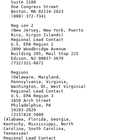
   Suite 1100

   One Congress Street

   Boston, MA 02114-2023

   (888) 372-7341

   Reg ion 2

   (New Jersey, New York, Puerto

   Rico, Virgin Islands)

   Regional Lead Contact

   U.S. EPA Region 2

   2890 Woodbridge Avenue

   Building 205, Mail Stop 225

   Edison, NJ 08837-3679

   (732)321-6671

   Regions

   (Delaware, Maryland,

   Pennsylvania, Virginia,

   Washington, DC, West Virginia)

   Regional Lead Contact

   U.S. EPA Region 3

   1650 Arch Street

   Philadelphia, PA

   19103-2029

   (215)814-5000

(Alabama, Florida, Georgia,

Kentucky, Mississippi, North

Carolina, South Carolina,

Tennessee)

Regional Lead Contact
