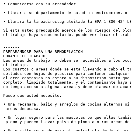
• Comunicarse con su arrendador.

• Llamar a su departamento de salud o construccion, o

• Llamara la lineadirectagratuitade la EPA 1-800-424 LE
Si esta usted preocupado acerca de los riesgos del plom
-------

PREPARANDOSE PARA UNA REMODELACION

DURANTE EL TRABAJO

Las areas de trabajo no deben ser accesibles a los ocup
el trabajo.

Los cuartos o areas donde se esta llevando a cabo el tr
sellados con hojas de plastico para contener cualquier 
el area contenida no estara a su disposicion hasta que 
completo, limpiado totalmente, y el contaminante haya s
no tenga acceso a algunas areas y debe planear de acuer
Puede que usted necesite:

• Una recamara, baiio y arreglos de cocina alternos si 
 areas desucasa.

• Un lugar seguro para las mascotas porque ellas tambie
 plomo y pueden llevar polvo de plomo a otras areas de 
• Un pasillo separado para el contratista desde el area