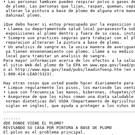
• Las personas tambien pueden respirar polvo o gases de
 de plomo. Las personas que lijan, raspan, queman, cepi
 alteran la pintura a base de plomo de alguna otra mane
 dahinaal plomo.

iQue debo hacer si estoy preocupado por la exposicion d
• Llamea su departamentode salud local paraasesorfa sob
 exposiciones al plomo dentro y fuera de su casa, insta
• Siempre use practices seguras para trabajar con el pl
 reparacion alteraran la pintura a base de plomo.

• Un analisis de sangre es la unica manera de averiguar
 ya tienen envenenamiento con plomo. Llame a su medico 
 local para tramitar un analisis de sangre.

Para mayor informacion acerca de los efectos a la salud
el sitio Web del plomo de la EPA en www.epa.gov/lead/pu
o al http://www.epa.gov/lead/pubs/leadinfoesp.htm (en e
1-800-424-LEAD(5323).

Hay otras cosas que usted puede hacer diariamente para 
• Limpie regularmente los pisos, los marcosde las venta
• Lave con frecuencia las manos, biberones, chupetes/ch
• Asegurese de que los nihos coman una dieta saludable 
 normas dieteticas del USDA (Departamento de Agricultur
-------

dDE DONDE VIENE EL PLOMO?

REVISANDO SU CASA POR PINTURA A BASE DE PLOMO

El polvo es el problema principal.
