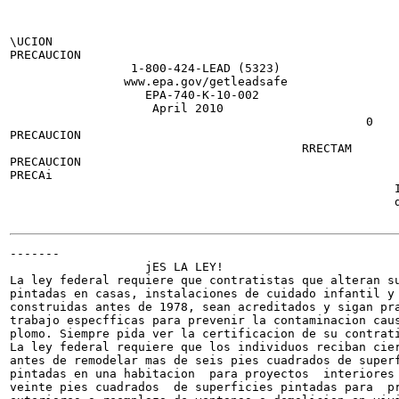
\UCION

PRECAUCION

                 1-800-424-LEAD (5323)

                www.epa.gov/getleadsafe

                   EPA-740-K-10-002

                    April 2010

                                                  0

PRECAUCION

                                         RRECTAM

PRECAUCION

PRECAi

                                                      I
                                                      d
-------

                   jES LA LEY!

La ley federal requiere que contratistas que alteran su
pintadas en casas, instalaciones de cuidado infantil y 
construidas antes de 1978, sean acreditados y sigan pra
trabajo especfficas para prevenir la contaminacion caus
plomo. Siempre pida ver la certificacion de su contrati
La ley federal requiere que los individuos reciban cier
antes de remodelar mas de seis pies cuadrados de superf
pintadas en una habitacion  para proyectos  interiores 
veinte pies cuadrados  de superficies pintadas para  pr