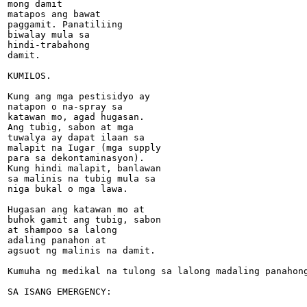
mong damit

matapos ang bawat

paggamit. Panatiliing

biwalay mula sa

hindi-trabahong

damit.

KUMILOS.

Kung ang mga pestisidyo ay

natapon o na-spray sa

katawan mo, agad hugasan.

Ang tubig, sabon at mga

tuwalya ay dapat ilaan sa

malapit na Iugar (mga supply

para sa dekontaminasyon).

Kung hindi malapit, banlawan

sa malinis na tubig mula sa

niga bukal o mga lawa.

Hugasan ang katawan mo at

buhok gamit ang tubig, sabon

at shampoo sa lalong

adaling panahon at

agsuot ng malinis na damit.

Kumuha ng medikal na tulong sa lalong madaling panahon
SA ISANG EMERGENCY:
