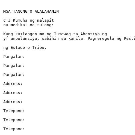
MGA TANONG O ALALAHANIN:

C J Kumuha ng malapit

na medikal na tulong:

Kung kailangan mo ng Tumawag sa Ahensiya ng

yf ambulansiya, sabihin sa kanila: Pagreregula ng Pesti
ng Estado o Tribu:

Pangalan:

Pangalan:

Pangalan:

Address:

Address:

Address:

Telepono:

Telepono:

Telepono:
