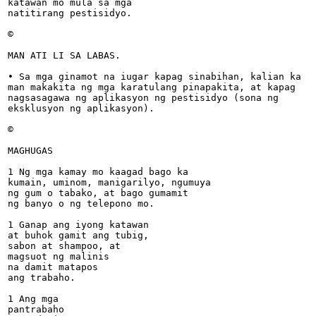
katawan mo mula sa mga

natitirang pestisidyo.

©

MAN ATI LI SA LABAS.

• Sa mga ginamot na iugar kapag sinabihan, kalian ka

man makakita ng mga karatulang pinapakita, at kapag

nagsasagawa ng aplikasyon ng pestisidyo (sona ng

eksklusyon ng aplikasyon).

©

MAGHUGAS

1 Ng mga kamay mo kaagad bago ka

kumain, uminom, manigarilyo, ngumuya

ng gum o tabako, at bago gumamit

ng banyo o ng telepono mo.

1 Ganap ang iyong katawan

at buhok gamit ang tubig,

sabon at shampoo, at

magsuot ng malinis

na damit matapos

ang trabaho.

1 Ang mga

pantrabaho
