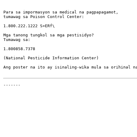
Para sa impormasyon sa medical na pagpapagamot,

tumawag sa Poison Control Center:

1.800.222.1222 S»ERf\

Mga tanong tungkol sa mga pestisidyo?

Tumawag sa:

1.800858.7378

(National Pesticide Information Center)

Ang poster na ito ay isinaling-wika mula sa orihinal na
-------