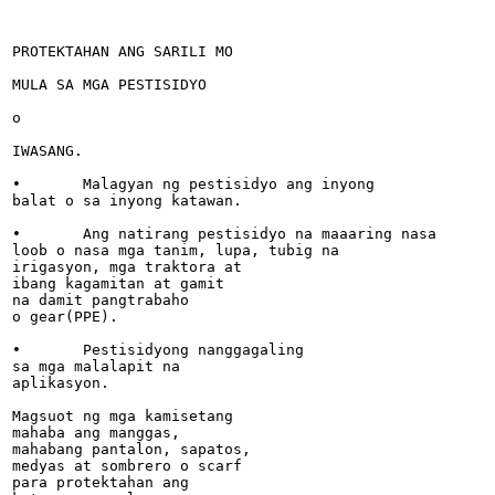
PROTEKTAHAN ANG SARILI MO

MULA SA MGA PESTISIDYO

o

IWASANG.

•	Malagyan ng pestisidyo ang inyong

balat o sa inyong katawan.

•	Ang natirang pestisidyo na maaaring nasa

loob o nasa mga tanim, lupa, tubig na

irigasyon, mga traktora at

ibang kagamitan at gamit

na damit pangtrabaho

o gear(PPE).

•	Pestisidyong nanggagaling

sa mga malalapit na

aplikasyon.

Magsuot ng mga kamisetang

mahaba ang manggas,

mahabang pantalon, sapatos,

medyas at sombrero o scarf

para protektahan ang
